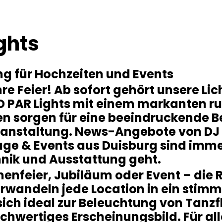
ghts
ng für Hochzeiten und Events
e Feier! Ab sofort gehört unsere Li
RO PAR Lights mit einem markanten ru
en sorgen für eine beeindruckende 
eranstaltung. News-Angebote von DJ W
ge & Events aus Duisburg sind imm
hnik und Ausstattung geht.
enfeier, Jubiläum oder Event – die R
wandeln jede Location in ein stimm
sich ideal zur Beleuchtung von Tanz
chwertiges Erscheinungsbild. Für al