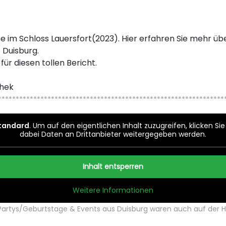
im Schloss Lauersfort(2023). Hier erfahren Sie mehr übe
 Duisburg.
r diesen tollen Bericht.
thek
****************************************************************
tandard
. Um auf den eigentlichen Inhalt zuzugreifen, klicken Si
dabei Daten an Drittanbieter weitergegeben werden.
Inhalt entsperren
Weitere Informationen
/Partys/Geburtstage & Events aus Duisburg waren auch auf der