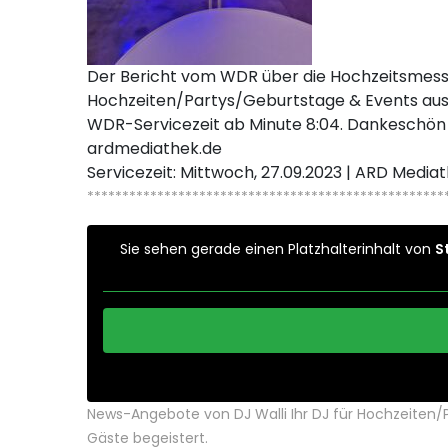
Der Bericht vom WDR über die Hochzeitsmesse 
Hochzeiten/Partys/Geburtstage & Events aus
WDR-Servicezeit ab Minute 8:04. Dankeschön fü
ardmediathek.de
Servicezeit: Mittwoch, 27.09.2023 | ARD Media
***************************************************
Sie sehen gerade einen Platzhalterinhalt von
S
News-Angebote von DJ Walli Ihr DJ für Hochzeiten
Gäste begeistert.