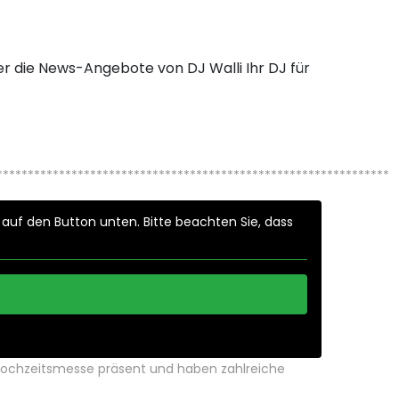
r die News-Angebote von DJ Walli Ihr DJ für
***************************************************************
e auf den Button unten. Bitte beachten Sie, dass
 Hochzeitsmesse präsent und haben zahlreiche