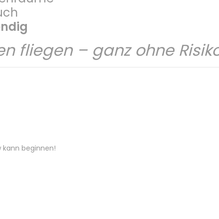
auch
endig
en fliegen – ganz ohne Risiko
 kann beginnen!