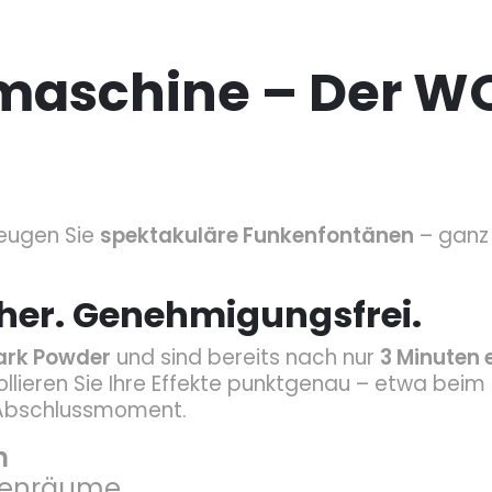
aschine – Der WO
eugen Sie
spektakuläre Funkenfontänen
– ganz 
her. Genehmigungsfrei.
ark Powder
und sind bereits nach nur
3 Minuten 
ollieren Sie Ihre Effekte punktgenau – etwa beim
 Abschlussmoment.
n
nnenräume