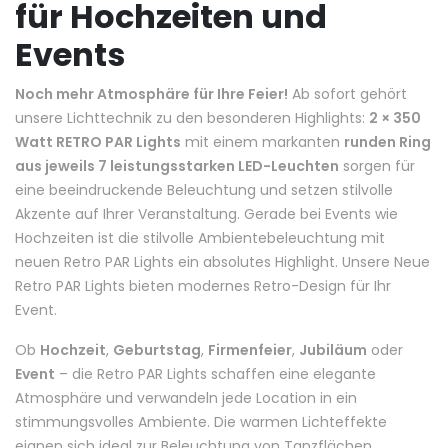
für Hochzeiten und
Events
Noch mehr Atmosphäre für Ihre Feier!
Ab sofort gehört
unsere Lichttechnik zu den besonderen Highlights:
2 × 350
Watt RETRO PAR Lights
mit einem markanten
runden Ring
aus jeweils 7 leistungsstarken LED-Leuchten
sorgen für
eine beeindruckende Beleuchtung und setzen stilvolle
Akzente auf Ihrer Veranstaltung. Gerade bei Events wie
Hochzeiten ist die stilvolle Ambientebeleuchtung mit
neuen Retro PAR Lights ein absolutes Highlight. Unsere Neue
Retro PAR Lights bieten modernes Retro-Design für Ihr
Event.
Ob
Hochzeit
,
Geburtstag
,
Firmenfeier
,
Jubiläum
oder
Event
– die Retro PAR Lights schaffen eine elegante
Atmosphäre und verwandeln jede Location in ein
stimmungsvolles Ambiente. Die warmen Lichteffekte
eignen sich ideal zur Beleuchtung von Tanzflächen,