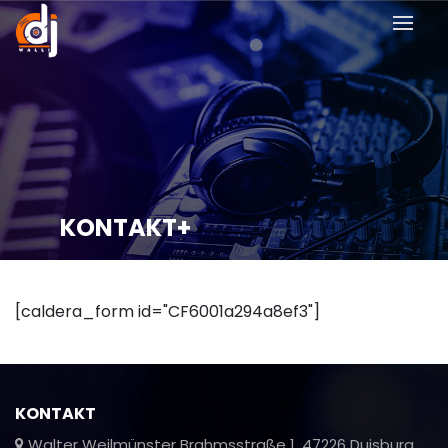
KONTAKT+
[caldera_form id="CF6001a294a8ef3"]
KONTAKT
Walter Weilmünster Brahmsstraße 1, 47226 Duisburg